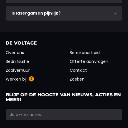
Is lasergamen pijnlijk?
DE VOLTAGE
Over ons
Bereikbaarheid
Bedrijfsuitje
Offerte aanvragen
Zaalverhuur
Contact
Werken bij
9
Zoeken
BLIJF OP DE HOOGTE VAN NIEUWS, ACTIES EN
MEER!
*
*
E-mailadres
Instagram
"
" geeft vereiste velden aan
VERSTUREN