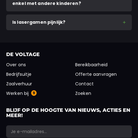
enkel met andere kinderen?
Is lasergamen pijnlijk?
DE VOLTAGE
Over ons
Bereikbaarheid
Bedrijfsuitje
Offerte aanvragen
Zaalverhuur
Contact
Werken bij
9
Zoeken
BLIJF OP DE HOOGTE VAN NIEUWS, ACTIES EN
MEER!
*
*
E-mailadres
Phone
"
" geeft vereiste velden aan