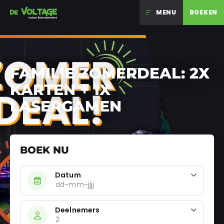
MENU
BOEKEN
Ga naar inhoud
FAMILIE ZOMERDEAL: 2X
KARTEN + 1X
LASERGAMEN
BOEK NU
Datum
Deelnemers