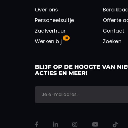
Over ons
Bereikbaa
Personeelsuitje
Offerte 
Zaalverhuur
Contact
10
Werken bij
Zoeken
BLIJF OP DE HOOGTE VAN NI
ACTIES EN MEER!
*
*
E-mailadres
Email
"
" geeft vereiste velden aan
VERSTUREN
Dit veld is bedoeld voor validatiedoeleinden en moet 