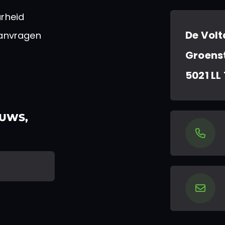
rheid
De Volt
aanvragen
Groenst
5021 LL
EUWS,
niet worden gewijzigd.