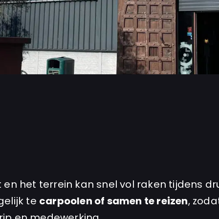
 en het terrein kan snel vol raken tijdens d
elijk te
carpoolen of samen te reizen
, zod
rip en medewerking.