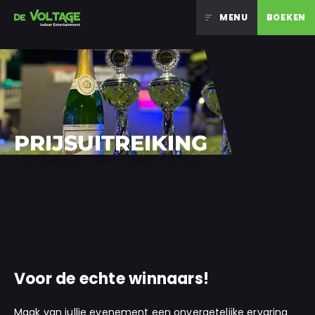
MENU
BOEKEN
Ga naar inhoud
PRIJSUITREIKING
Voor de echte winnaars!
Maak van jullie evenement een onvergetelijke ervaring