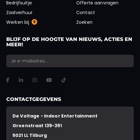
Bedrijfsuitje
Offerte aanvragen
Zaalverhuur
Contact
Werken bij
9
Zoeken
BLIJF OP DE HOOGTE VAN NIEUWS, ACTIES EN
MEER!
*
*
E-mailadres
URL
"
" geeft vereiste velden aan
VERSTUREN
Dit veld is bedoeld voor validatiedoeleinden en moet niet worden gewi
CONTACTGEGEVENS
De Voltage - Indoor Entertainment
Groenstraat 139-391
5021 LL Tilburg