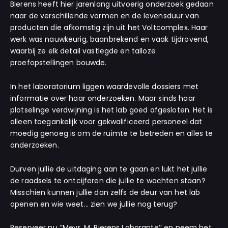
Bierens heeft hier jarenlang uitvoerig onderzoek gedaan
naar de verschillende vormen en de levensduur van
producten die afkomstig zijn uit het Voltcomplex.
Haar
werk was nauwkeurig, baanbrekend en vaak tijdrovend,
waarbij ze elk detail vastlegde en talloze
proefopstellingen bouwde.
In het laboratorium liggen waardevolle dossiers met
informatie over haar onderzoeken. Maar sinds haar
plotselinge verdwijning is het lab goed afgesloten. Het is
alleen toegankelijk voor gekwalificeerd personeel dat
moedig genoeg is om de ruimte te betreden en alles te
onderzoeken.
Durven jullie de uitdaging aan te gaan en lukt het jullie
de raadsels te ontcijferen die jullie te wachten staan?
Misschien kunnen jullie dan zelfs de deur van het lab
openen en wie weet… zien we jullie nog terug?
Reserveer nu
‘’Mevr. M. Bierens Laborante’’ en neem het