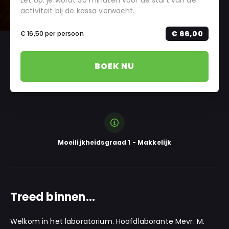
Let op: je wordt 30 minuten voor de start van de
activiteit bij de kassa verwacht.
€ 66,00
€ 16,50
per persoon
BOEK NU
Moeilijkheidsgraad 1 - Makkelijk
Treed binnen…
Welkom in het laboratorium.
Hoofdlaborante Mevr. M.