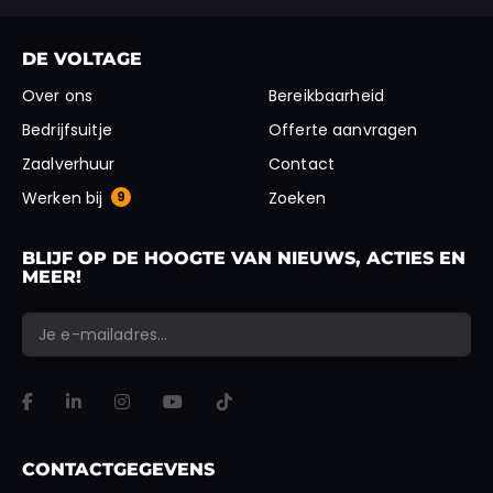
DE VOLTAGE
Over ons
Bereikbaarheid
Bedrijfsuitje
Offerte aanvragen
Zaalverhuur
Contact
Werken bij
9
Zoeken
BLIJF OP DE HOOGTE VAN NIEUWS, ACTIES EN
MEER!
*
*
E-mailadres
X/Twitter
"
" geeft vereiste velden aan
VERSTUREN
Dit veld is bedoeld voor validatiedoeleinden en moet niet worden gewi
CONTACTGEGEVENS