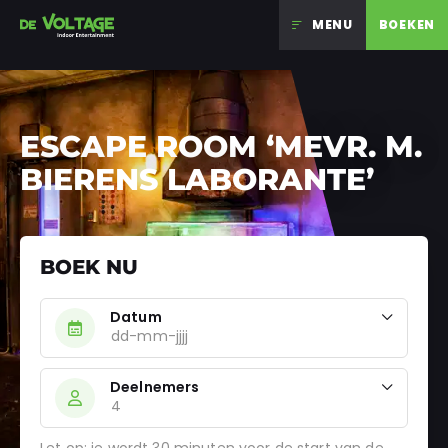
MENU
BOEKEN
Ga naar inhoud
ESCAPE ROOM ‘MEVR. M.
BIERENS LABORANTE’
BOEK NU
Datum
Deelnemers