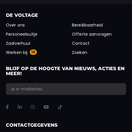
DE VOLTAGE
Over ons
Bereikbaarheid
Personeelsuitje
Offerte aanvragen
Zaalverhuur
Contact
Werken bij
10
Zoeken
BLIJF OP DE HOOGTE VAN NIEUWS, ACTIES EN
MEER!
*
*
E-mailadres
Facebook
"
" geeft vereiste velden aan
VERSTUREN
Dit veld is bedoeld voor validatiedoeleinden en moet niet worden gewi
CONTACTGEGEVENS