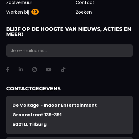
Zaalverhuur
Contact
Werken bij
10
Zoeken
BLIJF OP DE HOOGTE VAN NIEUWS, ACTIES EN
MEER!
*
*
E-mailadres
Comments
"
" geeft vereiste velden aan
VERSTUREN
Dit veld is bedoeld voor validatiedoeleinden en moet niet worden gewi
CONTACTGEGEVENS
De Voltage - Indoor Entertainment
Groenstraat 139-391
5021 LL Tilburg