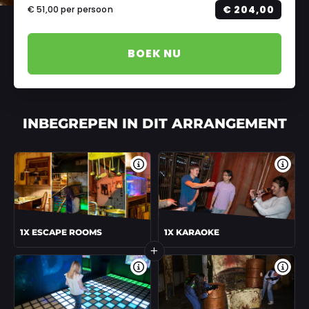
€ 204,00
€ 51,00
per persoon
BOEK NU
INBEGREPEN IN DIT ARRANGEMENT
Meer informatie
Meer 
1X ESCAPE ROOMS
1X KARAOKE
Meer informatie
Meer 