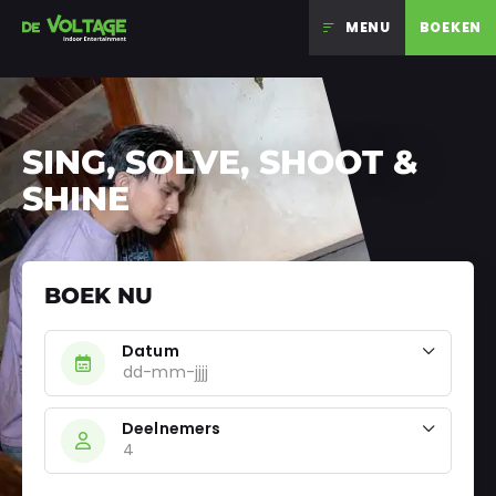
MENU
BOEKEN
Ga naar inhoud
SING, SOLVE, SHOOT &
SHINE
BOEK NU
Datum
Deelnemers