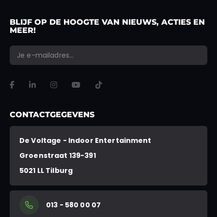
BLIJF OP DE HOOGTE VAN NIEUWS, ACTIES EN
MEER!
*
*
E-mailadres
Phone
"
" geeft vereiste velden aan
VERSTUREN
Dit veld is bedoeld voor validatiedoeleinden en moet niet worden gewi
CONTACTGEGEVENS
De Voltage - Indoor Entertainment
Groenstraat 139-391
5021 LL Tilburg
013 - 580 00 07