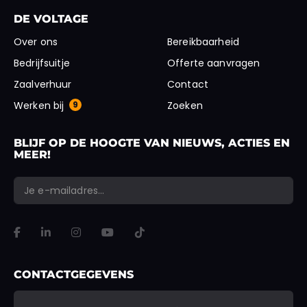
DE VOLTAGE
Over ons
Bereikbaarheid
Bedrijfsuitje
Offerte aanvragen
Zaalverhuur
Contact
Werken bij
9
Zoeken
BLIJF OP DE HOOGTE VAN NIEUWS, ACTIES EN
MEER!
*
*
E-mailadres
X/Twitter
"
" geeft vereiste velden aan
VERSTUREN
Dit veld is bedoeld voor validatiedoeleinden en moet niet worden gewi
CONTACTGEGEVENS