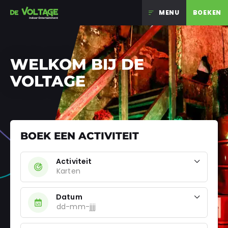
MENU
BOEKEN
Ga naar inhoud
WELKOM BIJ DE
VOLTAGE
BOEK EEN ACTIVITEIT
Activiteit
Datum