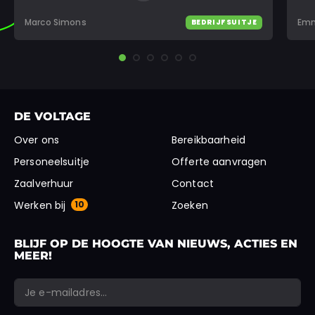
Marco Simons
Emm
BEDRIJFSUITJE
DE VOLTAGE
Over ons
Bereikbaarheid
Personeelsuitje
Offerte aanvragen
Zaalverhuur
Contact
Werken bij
10
Zoeken
BLIJF OP DE HOOGTE VAN NIEUWS, ACTIES EN
MEER!
*
*
E-mailadres
LinkedIn
"
" geeft vereiste velden aan