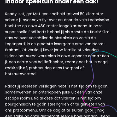
indoor speeltuin onder één dak!
Ready, set, go! Met een snelheid tot wel 50 kilometer
scheur jij over onze fly-over en door de vele technische
bochten op onze 450 meter lange kartbaan. In onze
super snelle Sodi karts behaal jij als eerste de finish! Klim
daarna over verschillende obstakels en versla de
tegenpartij in de grootste lasergame area van Noord-
Brabant. Of versla jij liever jouw familie of vrienden
tijdens het sumo worstelen in onze Japanse arena? Ben
jij een echte voetbal liefhebber, maar gaat het je nogal
makkelijk af, probeer dan eens footpool of
botsautovoetbal.
Nadat jij iedereen verslagen hebt is het tijd om te gaan
samenwerken en ontsnappen jullie uit een van onze
escape rooms. Na al deze activiteiten is het tijd om
bourgondisch te gaan steengrillen of te genieten van
ons pitstopmenu. Om de dag af te sluiten gooi jij nog
een strike op onze gethematiseerde bowlingbaan. Breng